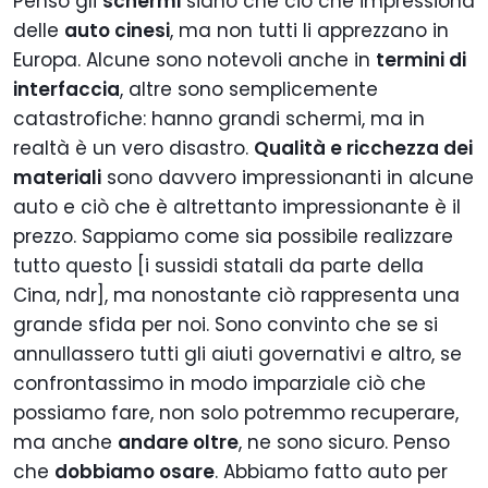
Penso gli
schermi
siano che ciò che impressiona
delle
auto cinesi
, ma non tutti li apprezzano in
Europa. Alcune sono notevoli anche in
termini di
interfaccia
, altre sono semplicemente
catastrofiche: hanno grandi schermi, ma in
realtà è un vero disastro.
Qualità e ricchezza dei
materiali
sono davvero impressionanti in alcune
auto e ciò che è altrettanto impressionante è il
prezzo. Sappiamo come sia possibile realizzare
tutto questo [i sussidi statali da parte della
Cina, ndr], ma nonostante ciò rappresenta una
grande sfida per noi. Sono convinto che se si
annullassero tutti gli aiuti governativi e altro, se
confrontassimo in modo imparziale ciò che
possiamo fare, non solo potremmo recuperare,
ma anche
andare oltre
, ne sono sicuro. P
enso
che
dobbiamo osare
. Abbiamo fatto auto per