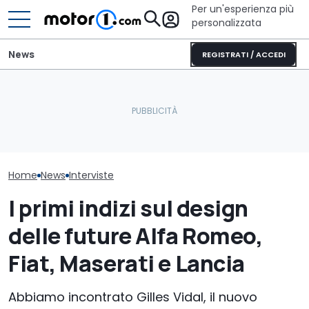
Per un'esperienza più
personalizzata
News
REGISTRATI / ACCEDI
Geely: "Siamo diversi
dagli altri cinesi. Ci
MG: "Alziamo il
scelgono i clienti
L'Alfa Romeo Junior
non i prezzi. E 
premium"
diventa Speciale
residuo..."
Home
News
Interviste
I primi indizi sul design
delle future Alfa Romeo,
Fiat, Maserati e Lancia
Abbiamo incontrato Gilles Vidal, il nuovo