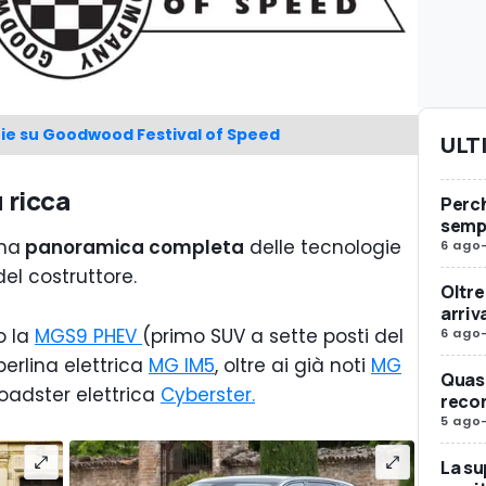
izie su Goodwood Festival of Speed
ULT
 ricca
Perc
sempr
na
panoramica completa
delle tecnologie
6 ago
el costruttore.
Oltre
arriv
o la
MGS9 PHEV
(primo SUV a sette posti del
6 ago
 berlina elettrica
MG IM5
, oltre ai già noti
MG
Quasi
roadster elettrica
Cyberster.
reco
5 ago
La su