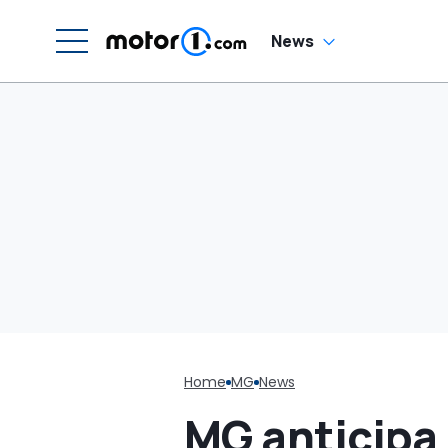
News
Home
MG
News
MG anticipa 