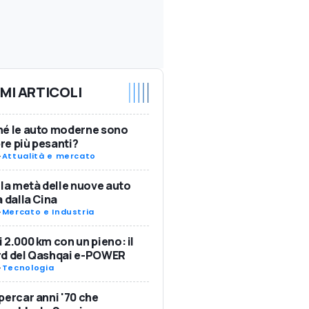
IMI ARTICOLI
hé le auto moderne sono
e più pesanti?
-
Attualità e mercato
 la metà delle nuove auto
a dalla Cina
-
Mercato e Industria
 2.000 km con un pieno: il
rd del Qashqai e-POWER
-
Tecnologia
percar anni '70 che