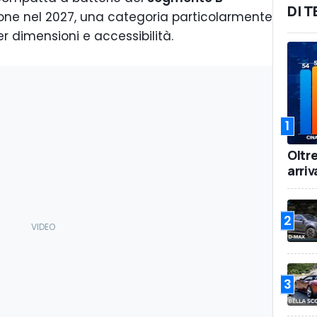
DI 
ione nel 2027, una categoria particolarmente
 dimensioni e accessibilità.
1
Oltr
arriv
2
3