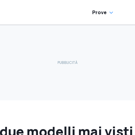
Prove
due modelli mai visti