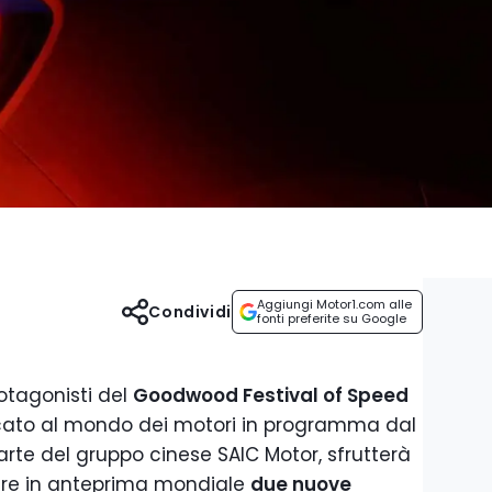
Aggiungi Motor1.com alle
Condividi
fonti preferite su Google
rotagonisti del
Goodwood Festival of Speed
dicato al mondo dei motori in programma dal
 parte del gruppo cinese SAIC Motor, sfrutterà
tare in anteprima mondiale
due nuove