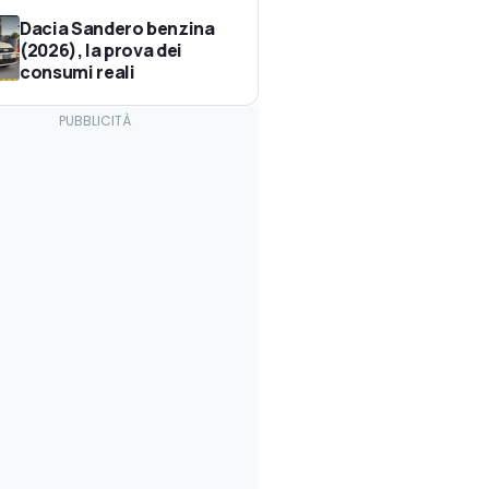
Dacia Sandero benzina
(2026), la prova dei
consumi reali