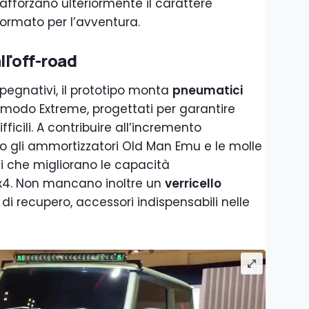
rafforzano ulteriormente il carattere
ormato per l’avventura.
l'off-road
mpegnativi, il prototipo monta
pneumatici
modo Extreme, progettati per garantire
ficili. A contribuire all’incremento
no gli ammortizzatori Old Man Emu e le molle
i che migliorano le capacità
 4x4. Non mancano inoltre un
verricello
i recupero, accessori indispensabili nelle