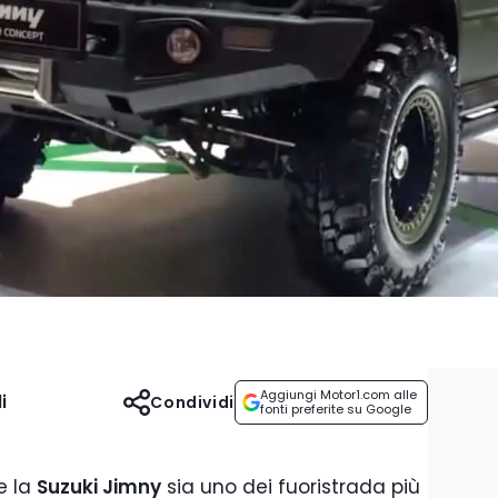
Aggiungi Motor1.com alle
i
Condividi
fonti preferite su Google
e la
Suzuki Jimny
sia uno dei fuoristrada più