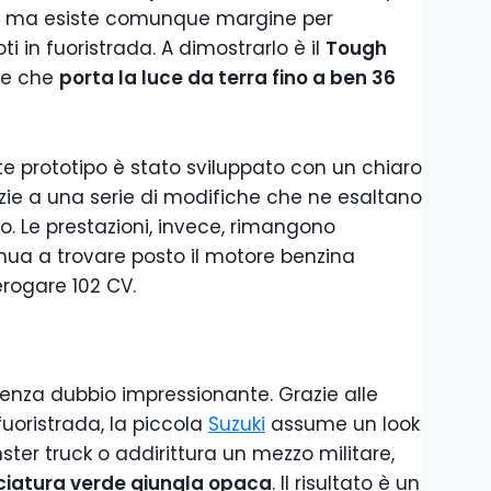
o, ma esiste comunque margine per
i in fuoristrada. A dimostrarlo è il
Tough
ale che
porta la luce da terra fino a ben 36
e prototipo è stato sviluppato con un chiaro
zie a una serie di modifiche che ne esaltano
o. Le prestazioni, invece, rimangono
tinua a trovare posto il motore benzina
 erogare 102 CV.
senza dubbio impressionante. Grazie alle
fuoristrada, la piccola
Suzuki
assume un look
ter truck o addirittura un mezzo militare,
ciatura verde giungla opaca
. Il risultato è un