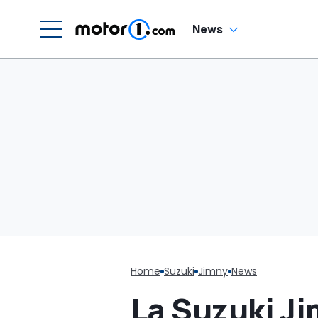
News
Home
Suzuki
Jimny
News
La Suzuki Ji