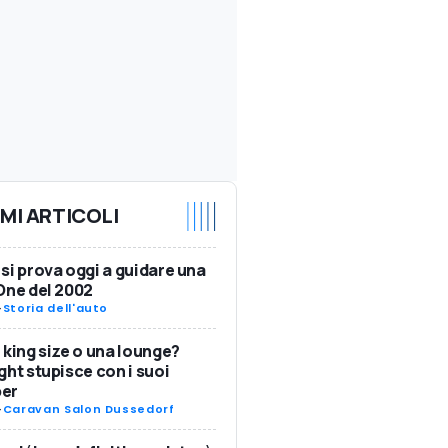
IMI ARTICOLI
si prova oggi a guidare una
One del 2002
-
Storia dell'auto
 king size o una lounge?
ght stupisce con i suoi
er
-
Caravan Salon Dussedorf