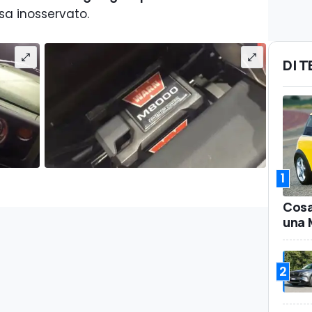
sa inosservato.
DI 
1
Cosa
una 
2