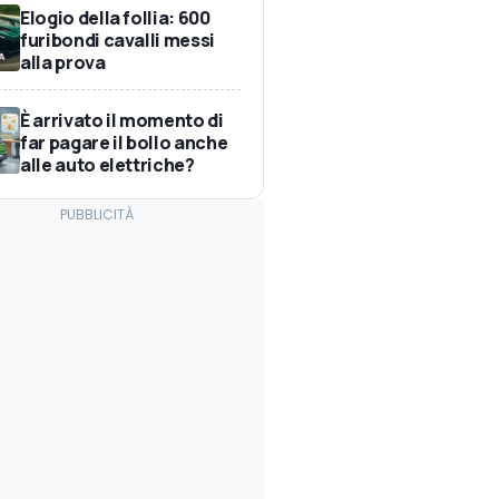
Elogio della follia: 600
furibondi cavalli messi
alla prova
È arrivato il momento di
far pagare il bollo anche
alle auto elettriche?