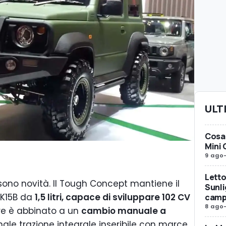
ULT
Cosa 
Mini 
9 ago
Letto
 sono novità. Il Tough Concept mantiene il
Sunli
 K15B da
1,5 litri, capace di sviluppare 102 CV
camp
8 ago
ore è abbinato a un
cambio manuale a
nale trazione integrale inseribile con marce