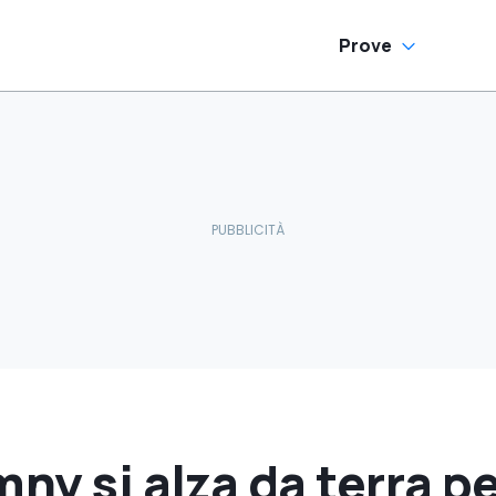
Prove
mny si alza da terra p