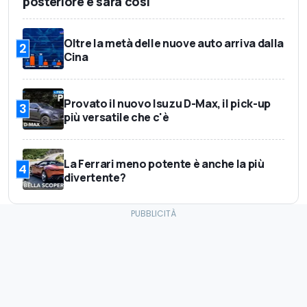
posteriore e sarà così
Oltre la metà delle nuove auto arriva dalla
2
Cina
Provato il nuovo Isuzu D-Max, il pick-up
3
più versatile che c'è
La Ferrari meno potente è anche la più
4
divertente?