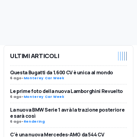
ULTIMI ARTICOLI
Questa Bugatti da 1.600 CV è unica al mondo
6 ago
-
Monterey Car Week
Le prime foto della nuova Lamborghini Revuelto
6 ago
-
Monterey Car Week
La nuova BMW Serie 1 avrà la trazione posteriore
e sarà così
6 ago
-
Rendering
C'è una nuova Mercedes-AMG da 544 CV