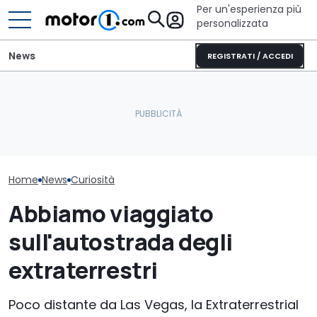
Per un'esperienza più
personalizzata
News
REGISTRATI / ACCEDI
Volkswagen riv
La supercar anni '70 che
Le prime foto della nuova
Fantacalcio c
meriterebbe lo Spazio
Lamborghini Revuelto
funzioni
Home
News
Curiosità
Abbiamo viaggiato
sull'autostrada degli
extraterrestri
Poco distante da Las Vegas, la Extraterrestrial