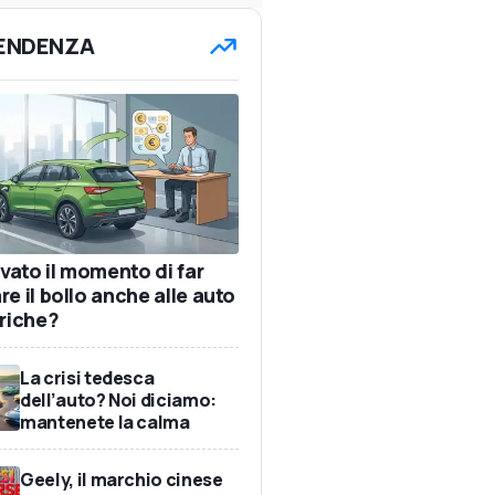
TENDENZA
ivato il momento di far
e il bollo anche alle auto
triche?
La crisi tedesca
dell’auto? Noi diciamo:
mantenete la calma
Geely, il marchio cinese