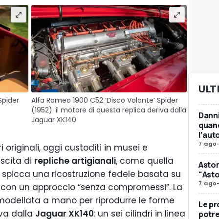
ULT
Spider
Alfa Romeo 1900 C52 ‘Disco Volante’ Spider
(1952): il motore di questa replica deriva dalla
Danni
Jaguar XK140
quand
l’aut
7 ago
i originali, oggi custoditi in musei e
ascita di
repliche artigianali
, come quella
Aston
e spicca una ricostruzione fedele basata su
"Asto
7 ago
ta con un approccio “senza compromessi”. La
 modellata a mano per riprodurre le forme
Le p
iva dalla
Jaguar XK140
: un sei cilindri in linea
potre