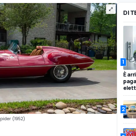
DI 
1
È arr
pagar
elet
2
pider (1952)