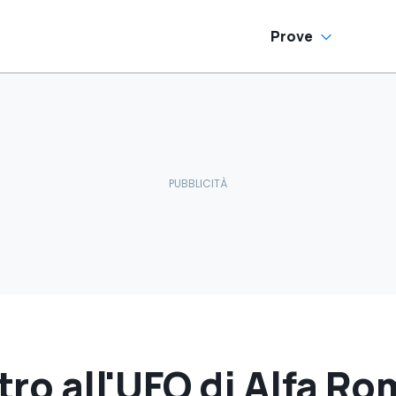
Prove
etro all'UFO di Alfa R