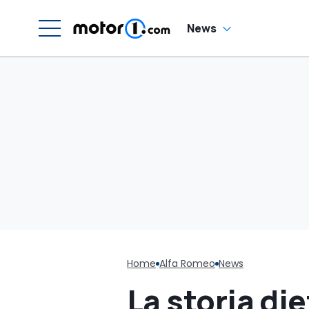
News
Home
Alfa Romeo
News
La storia di