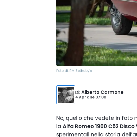
Foto di:
RM Sotheby's
Di
:
Alberto Carmone
4 Apr
alle
07:00
No, quello che vedete in foto 
la
Alfa Romeo 1900 C52 Disco
sperimentali nella storia dell’