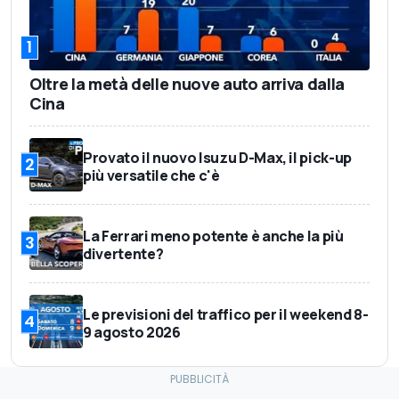
1
Oltre la metà delle nuove auto arriva dalla
Cina
Provato il nuovo Isuzu D-Max, il pick-up
2
più versatile che c'è
La Ferrari meno potente è anche la più
3
divertente?
Le previsioni del traffico per il weekend 8-
4
9 agosto 2026