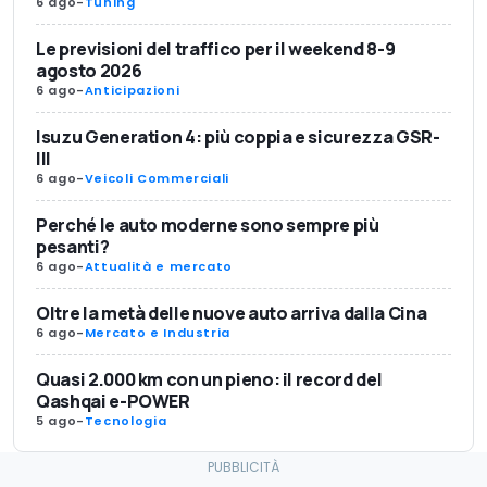
6 ago
-
Tuning
Le previsioni del traffico per il weekend 8-9
agosto 2026
6 ago
-
Anticipazioni
Isuzu Generation 4: più coppia e sicurezza GSR-
III
6 ago
-
Veicoli Commerciali
Perché le auto moderne sono sempre più
pesanti?
6 ago
-
Attualità e mercato
Oltre la metà delle nuove auto arriva dalla Cina
6 ago
-
Mercato e Industria
Quasi 2.000 km con un pieno: il record del
Qashqai e-POWER
5 ago
-
Tecnologia