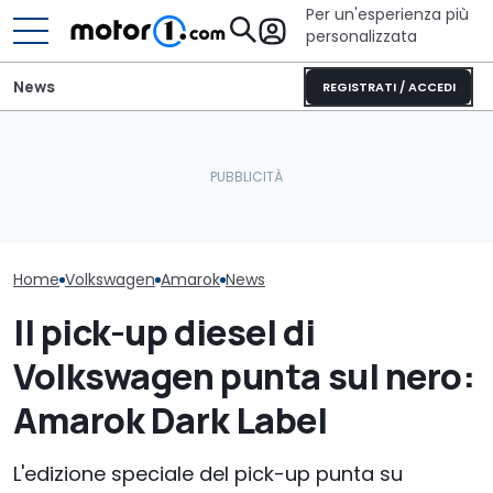
Per un'esperienza più
personalizzata
News
REGISTRATI / ACCEDI
GWM Ora 5 vs
Volkswagen rivoluziona il
Volkswagen T-
Fantacalcio con nuove
C'è una nuova Mercedes-
confronto tra
funzioni
AMG da 544 CV
personali
Home
Volkswagen
Amarok
News
Il pick-up diesel di
Volkswagen punta sul nero:
Amarok Dark Label
L'edizione speciale del pick-up punta su