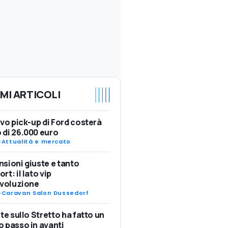
IMI ARTICOLI
ovo pick-up di Ford costerà
di 26.000 euro
-
Attualità e mercato
sioni giuste e tanto
rt: il lato vip
Evoluzione
-
Caravan Salon Dussedorf
nte sullo Stretto ha fatto un
 passo in avanti