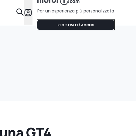
Per un'esperienza più personalizzata
Da Sapere
REGISTRATI / ACCEDI
 una GT4