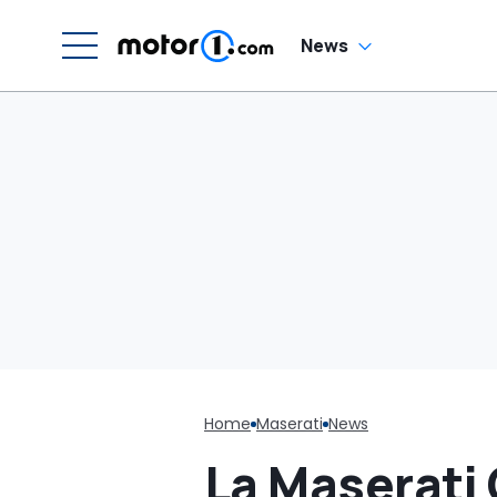
fare
News
Home
Maserati
News
La Maserati