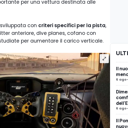
rtante per una vettura destinata alle
 sviluppata con
criteri specifici per la pista
,
tter anteriore, dive planes, cofano con
studiate per aumentare il carico verticale.
ULT
Il nu
meno 
6 ago
Dimen
comfo
dell'
6 ago
Il Po
nuovo