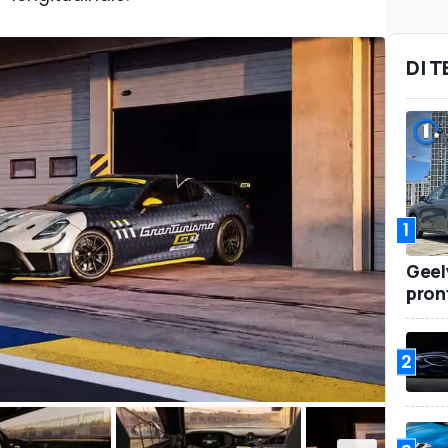
DI 
1
Geel
pront
2