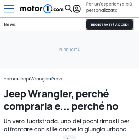
Per un'esperienza più
personalizzata
News
REGISTRATI / ACCEDI
Elogio della follia: 600
Stellantis camb
La prova della Jeep più
furibondi cavalli messi
nuovi CEO per
grande della storia
alla prova
Jeep
Home
Jeep
Wrangler
Prove
Jeep Wrangler, perché
comprarla e... perché no
Un vero fuoristrada, uno dei pochi rimasti per
affrontare con stile anche la giungla urbana