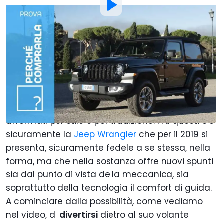
Di
:
Francesco Stazi
19 Gen 2019
alle
01:00
Aggiungi Motor1.com alle
fonti preferite su Google
Come si rinnova una
icona
? Ce lo siamo chiesto
molte volte di fronte a restyling di modelli
affermati per stile e per tradizione. Fra questi c'è
sicuramente la
Jeep Wrangler
che per il 2019 si
presenta, sicuramente fedele a se stessa, nella
forma, ma che nella sostanza offre nuovi spunti
sia dal punto di vista della meccanica, sia
soprattutto della tecnologia il comfort di guida.
A cominciare dalla possibilità, come vediamo
nel video, di
divertirsi
dietro al suo volante