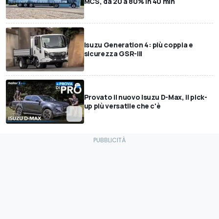
MCS, da 20 a 80% in 40 min
Isuzu Generation 4: più coppia e
sicurezza GSR-III
Provato il nuovo Isuzu D-Max, il pick-
up più versatile che c'è