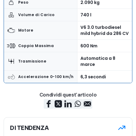
2.090 kg
Peso
740 l
Volume di Carico
V6 3.0 turbodiesel
Motore
mild hybrid da 286 CV
600 Nm
Coppia Massima
Automatica a 8
Trasmissione
marce
6,3 secondi
Accelerazione 0-100 km/h
190 g/km CO2
Emissioni
Condividi quest'articolo
71.300 euro
Prezzo base
DI TENDENZA