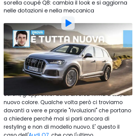
sorella coupé Q8: cambia il look e si aggiorna
nelle dotazioni e nella meccanica
Di
:
Francesco Meneghini
31 Lug 2019
alle
10:21
Aggiungi Motor1.com alle
fonti preferite su Google
Quando si parla di restyling ci si aspettano
quasi sempre aggiornamenti di fino: nuovi
cerchi, gruppi ottici dalla diversa firma a LED, un
nuovo colore. Qualche volta però ci troviamo
davanti a vere e proprie "rivoluzioni" che portano
a chiedere perché mai si parli ancora di
restyling e non di modello nuovo. E' questo il
caso dell'
Audi Q7
, che con l'ultimo