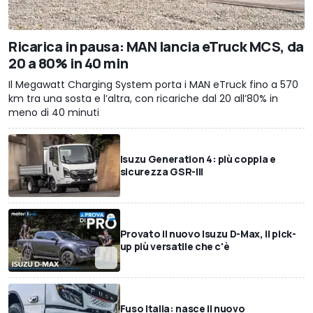
Ricarica in pausa: MAN lancia eTruck MCS, da
20 a 80% in 40 min
Il Megawatt Charging System porta i MAN eTruck fino a 570
km tra una sosta e l’altra, con ricariche dal 20 all’80% in
meno di 40 minuti
Isuzu Generation 4: più coppia e
sicurezza GSR-III
Provato il nuovo Isuzu D-Max, il pick-
up più versatile che c'è
Fuso Italia: nasce il nuovo