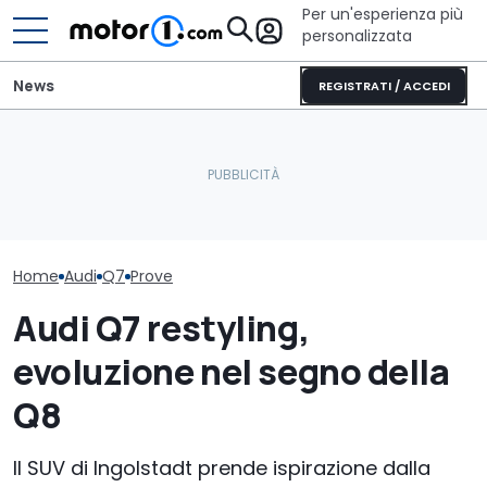
Per un'esperienza più
personalizzata
News
REGISTRATI / ACCEDI
Mercedes spiega perché
Nuova Audi RS6,
Gli interni della nuova
non teme le rivali cinesi di
spia accende i
Audi Q7
lusso
sul motore V6
Home
Audi
Q7
Prove
Audi Q7 restyling,
evoluzione nel segno della
Q8
Il SUV di Ingolstadt prende ispirazione dalla