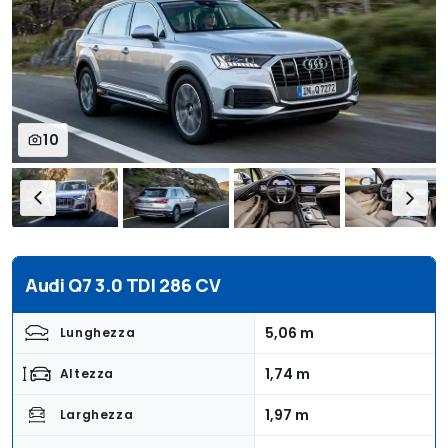
10
Audi Q7 3.0 TDI 286 CV
5,06 m
Lunghezza
1,74 m
Altezza
1,97 m
Larghezza