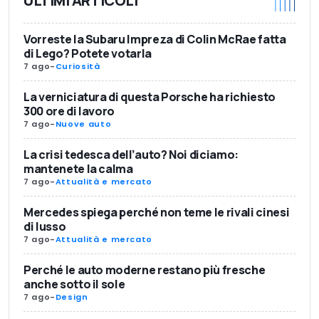
ULTIMI ARTICOLI
Vorreste la Subaru Impreza di Colin McRae fatta
di Lego? Potete votarla
7 ago
-
Curiosità
La verniciatura di questa Porsche ha richiesto
300 ore di lavoro
7 ago
-
Nuove auto
La crisi tedesca dell’auto? Noi diciamo:
mantenete la calma
7 ago
-
Attualità e mercato
Mercedes spiega perché non teme le rivali cinesi
di lusso
7 ago
-
Attualità e mercato
Perché le auto moderne restano più fresche
anche sotto il sole
7 ago
-
Design