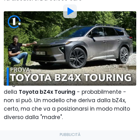
Foto di:
Motor1 Italy
Di
:
Alberto Carmone
19 Mag
alle
09:30
Aggiungi Motor1.com alle
fonti preferite su Google
Ha uno scatto da sportiva, ma ha forme da
wagon ed è rialzata come un SUV. Più crossover
della
Toyota bZ4x Touring
- probabilmente -
non si può. Un modello che deriva dalla bZ4x,
certo, ma che va a posizionarsi in modo molto
diverso dalla "madre".