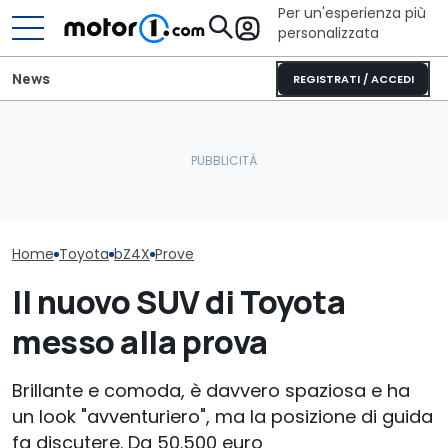
Per un'esperienza più
personalizzata
News
REGISTRATI / ACCEDI
Le prossime Toyota
Il nuovo pick-up di Ford
Toyota ha già 
saranno ancora più
costerà meno di 26.000
programma u
efficienti: ecco perché
euro
ancora più es
Home
Toyota
bZ4X
Prove
Il nuovo SUV di Toyota
messo alla prova
Brillante e comoda, è davvero spaziosa e ha
un look "avventuriero", ma la posizione di guida
fa discutere. Da 50.500 euro