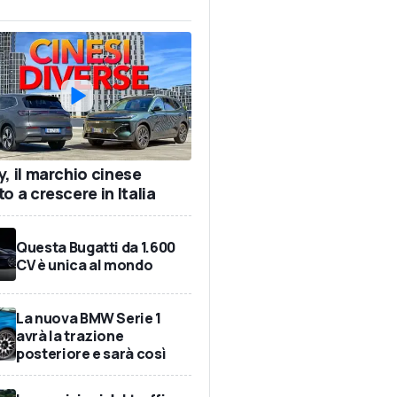
y, il marchio cinese
o a crescere in Italia
Questa Bugatti da 1.600
CV è unica al mondo
La nuova BMW Serie 1
avrà la trazione
posteriore e sarà così