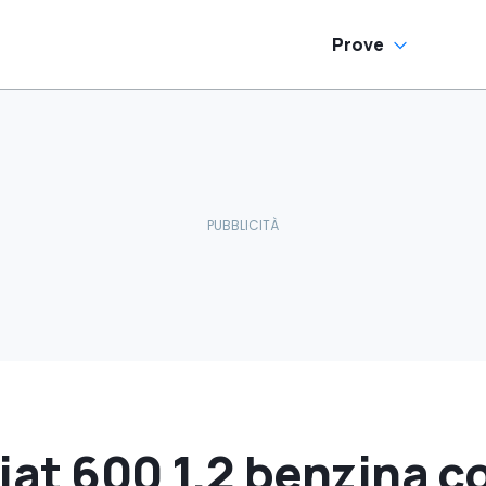
Prove
iat 600 1.2 benzina 