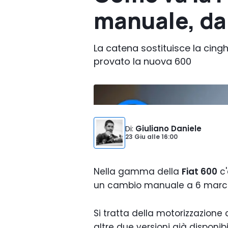
manuale, da
La catena sostituisce la cin
provato la nuova 600
Foto di:
Volkswagen
Di
:
Giuliano Daniele
23 Giu
alle
16:00
Nella gamma della
Fiat 600
c'
un cambio manuale a 6 marc
Si tratta della motorizzazion
altre due versioni già disponibil