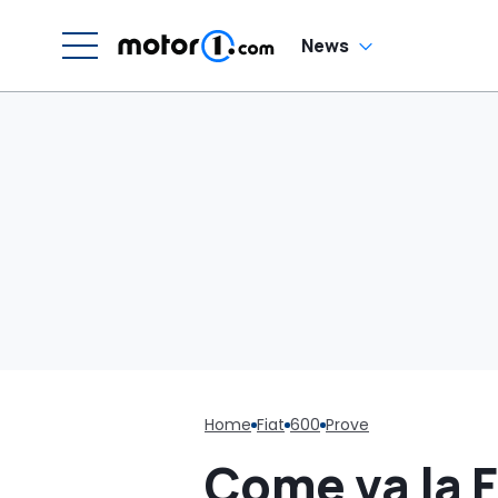
News
Home
Fiat
600
Prove
Come va la F