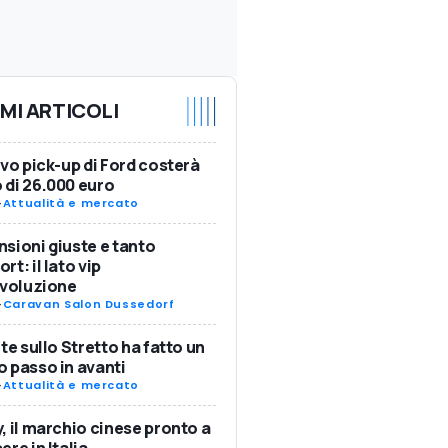
IMI ARTICOLI
ovo pick-up di Ford costerà
di 26.000 euro
-
Attualità e mercato
sioni giuste e tanto
rt: il lato vip
Evoluzione
-
Caravan Salon Dussedorf
nte sullo Stretto ha fatto un
 passo in avanti
-
Attualità e mercato
, il marchio cinese pronto a
ere in Italia