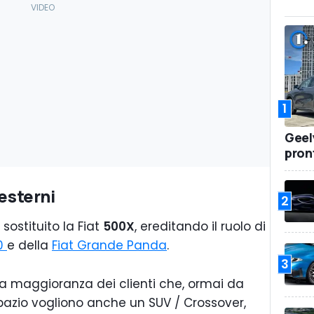
1
Geel
pront
 esterni
2
sostituito la Fiat
500X
, ereditando il ruolo di
00
e della
Fiat Grande Panda
.
3
a maggioranza dei clienti che, ormai da
azio vogliono anche un SUV / Crossover,