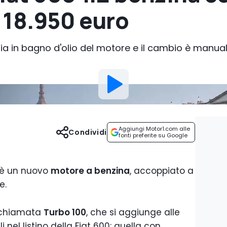
 18.950 euro
ghia in bagno d'olio del motore e il cambio è manu
Aggiungi Motor1.com alle
Condividi
fonti preferite su Google
è un nuovo
motore a benzina
, accoppiato a
e.
e chiamata
Turbo 100
, che si aggiunge alle
i nel listino della Fiat 600: quella con