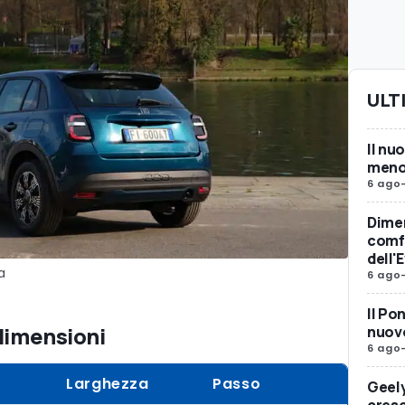
ULT
Il nu
meno 
6 ago
Dimen
comfo
dell'
a
6 ago
Il Po
 dimensioni
nuovo
6 ago
Larghezza
Passo
Geely
cresc