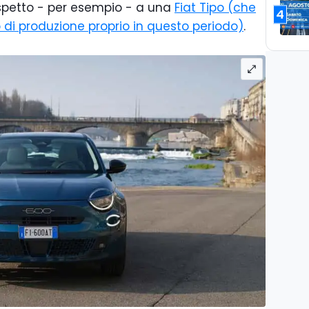
ispetto - per esempio - a una
Fiat Tipo (che
4
 di produzione proprio in questo periodo)
.