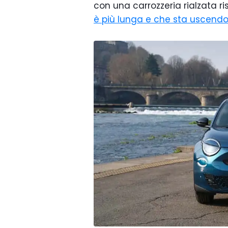
con una carrozzeria rialzata r
è più lunga e che sta uscendo