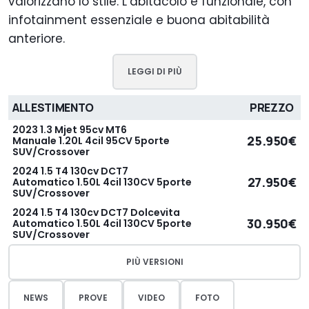
valorizzano lo stile. L’abitacolo è funzionale, con
infotainment essenziale e buona abitabilità
anteriore.
LEGGI DI PIÙ
ALLESTIMENTO
PREZZO
2023 1.3 Mjet 95cv MT6
25.950€
Manuale 1.20L 4cil 95CV 5porte
SUV/Crossover
2024 1.5 T4 130cv DCT7
27.950€
Automatico 1.50L 4cil 130CV 5porte
SUV/Crossover
2024 1.5 T4 130cv DCT7 Dolcevita
30.950€
Automatico 1.50L 4cil 130CV 5porte
SUV/Crossover
PIÙ VERSIONI
NEWS
PROVE
VIDEO
FOTO