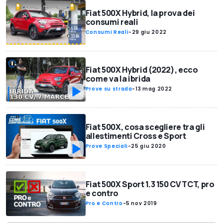
Fiat 500X Hybrid, la prova dei
consumi reali
Consumi Reali
-
29 giu 2022
Fiat 500X Hybrid (2022), ecco
come va la ibrida
Prove su strada
-
13 mag 2022
Fiat 500X, cosa scegliere tra gli
allestimenti Cross e Sport
Prove Speciali
-
25 giu 2020
Fiat 500X Sport 1.3 150 CV TCT, pro
e contro
Pro e Contro
-
5 nov 2019