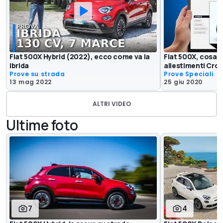
Fiat 500X Hybrid (2022), ecco come va la
Fiat 500X, cosa sc
ibrida
allestimenti Cros
Prove su strada
Prove Speciali
13 mag 2022
25 giu 2020
ALTRI VIDEO
Ultime foto
7
4