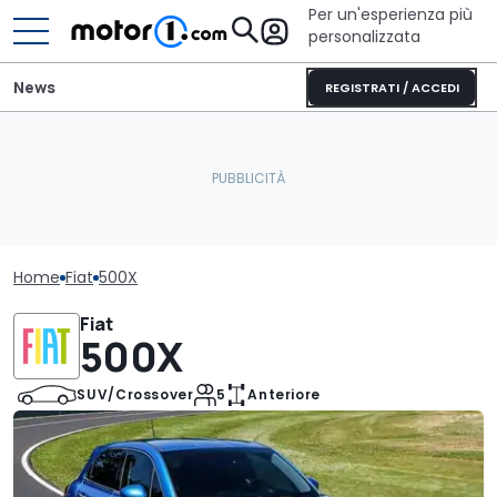
Per un'esperienza più
personalizzata
News
REGISTRATI / ACCEDI
Home
Fiat
500X
Fiat
500X
SUV/Crossover
5
Anteriore