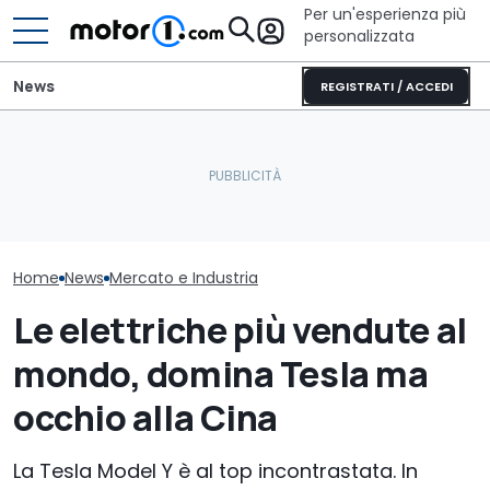
Per un'esperienza più
personalizzata
News
REGISTRATI / ACCEDI
Perché le auto moderne
Fiat vola in Eu
Oltre la metà delle nuove
sono sempre più
le auto che s
auto arriva dalla Cina
pesanti?
trainando il 
Home
News
Mercato e Industria
Le elettriche più vendute al
mondo, domina Tesla ma
occhio alla Cina
La Tesla Model Y è al top incontrastata. In