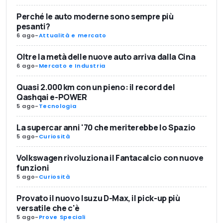
Perché le auto moderne sono sempre più
pesanti?
6 ago
-
Attualità e mercato
Oltre la metà delle nuove auto arriva dalla Cina
6 ago
-
Mercato e Industria
Quasi 2.000 km con un pieno: il record del
Qashqai e-POWER
5 ago
-
Tecnologia
La supercar anni '70 che meriterebbe lo Spazio
5 ago
-
Curiosità
Volkswagen rivoluziona il Fantacalcio con nuove
funzioni
5 ago
-
Curiosità
Provato il nuovo Isuzu D-Max, il pick-up più
versatile che c'è
5 ago
-
Prove Speciali