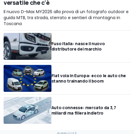
versatile che c'è
Il nuovo D-Max MY2026 alla prova di un fotografo outdoor e
guida MTB, tra strada, sterrato e sentieri di montagna in
Toscana
Fuso Italia: nasce il nuovo
distributore del marchio
Fiat vola in Europa: ecco le auto che
stanno trainando il boom
Auto connesse: mercato da 3,7
miliardi ma filiera indietro