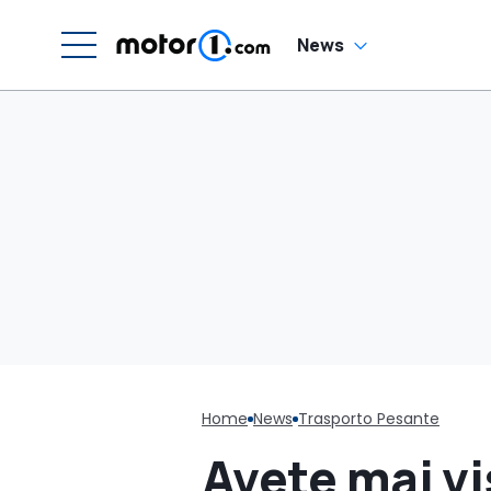
News
Home
News
Trasporto Pesante
Avete mai v