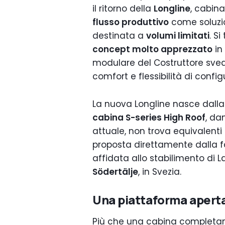
il ritorno della
Longline
, cabin
flusso produttivo
come soluzio
destinata a
volumi limitati
. S
concept molto apprezzato
in
modulare del Costruttore sved
comfort e flessibilità di config
La nuova Longline nasce dall
cabina S-series High Roof
, da
attuale, non trova equivalenti d
proposta direttamente dalla f
affidata allo stabilimento di L
Södertälje
, in Svezia.
Una piattaforma aperta
Più che una cabina completam