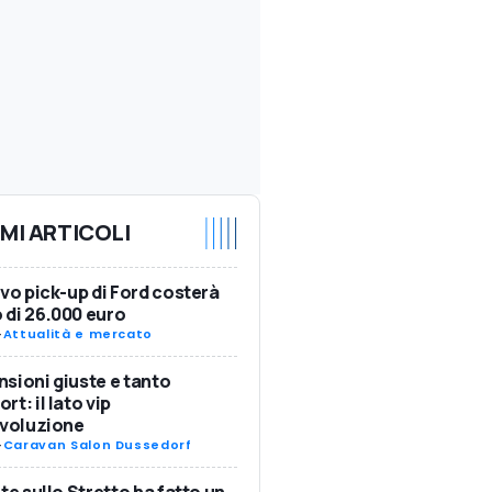
IMI ARTICOLI
ovo pick-up di Ford costerà
di 26.000 euro
-
Attualità e mercato
sioni giuste e tanto
rt: il lato vip
Evoluzione
-
Caravan Salon Dussedorf
nte sullo Stretto ha fatto un