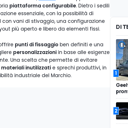
pria
piattaforma configurabile
. Dietro i sedili
azione essenziale, con la possibilità di
d con vani di stivaggio, una configurazione
DI 
out più aperto e libero da elementi fissi.
offrire
punti di fissaggio
ben definiti e una
liere
personalizzazioni
in base alle esigenze
ente. Una scelta che permette di evitare
materiali inutilizzati
e sprechi produttivi, in
1
ibilità industriale del Marchio.
Geel
pront
2