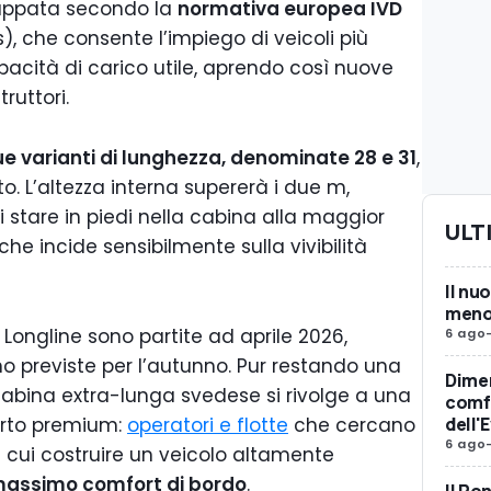
luppata secondo la
normativa europea IVD
, che consente l’impiego di veicoli più
pacità di carico utile, aprendo così nuove
truttori.
e varianti di lunghezza, denominate 28 e 31
,
o. L’altezza interna supererà i due m,
di stare in piedi nella cabina alla maggior
ULT
che incide sensibilmente sulla vivibilità
Il nu
meno 
Longline sono partite ad aprile 2026,
6 ago
 previste per l’autunno. Pur restando una
Dimen
 cabina extra-lunga svedese si rivolge a una
comfo
dell'
orto premium:
operatori e flotte
che cercano
6 ago
 cui costruire un veicolo altamente
assimo comfort di bordo
.
Il Po