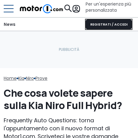
Per un'esperienza più
personalizzata
News
REGISTRATI / ACCEDI
Nuova Kia Stonic: prezzi,
Cosa si prova oggi a
Kia XCeed (202
motori e promo di luglio
guidare una Mini One del
questo prezzo
2026
2002
più delle cines
Home
Kia
Niro
Prove
Che cosa volete sapere
sulla Kia Niro Full Hybrid?
Frequently Auto Questions: torna
l'appuntamento con il nuovo format di
Motor1.com. Scriveteci le vostre domande