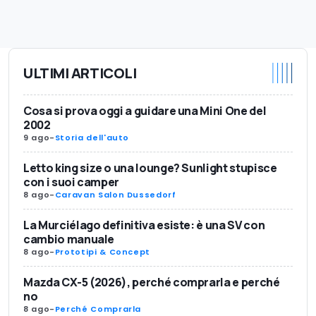
ULTIMI ARTICOLI
Cosa si prova oggi a guidare una Mini One del
2002
9 ago
-
Storia dell'auto
Letto king size o una lounge? Sunlight stupisce
con i suoi camper
8 ago
-
Caravan Salon Dussedorf
La Murciélago definitiva esiste: è una SV con
cambio manuale
8 ago
-
Prototipi & Concept
Mazda CX-5 (2026), perché comprarla e perché
no
8 ago
-
Perché Comprarla