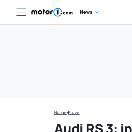
News
Home
Prove
Audi RS 3: i