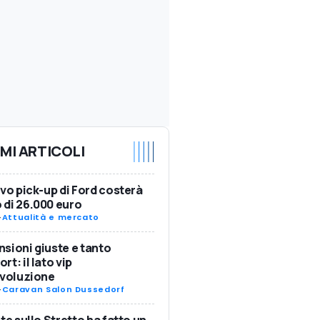
IMI ARTICOLI
ovo pick-up di Ford costerà
di 26.000 euro
-
Attualità e mercato
sioni giuste e tanto
rt: il lato vip
Evoluzione
-
Caravan Salon Dussedorf
nte sullo Stretto ha fatto un