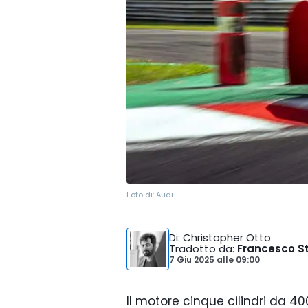
Foto di:
Audi
Di
: Christopher Otto
Tradotto da
:
Francesco St
7 Giu 2025
alle
09:00
Il motore cinque cilindri da 400