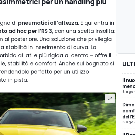
asimmetrici per un handling più
sogno di
pneumatici all’altezza
. E qui entra in
to ad hoc per l’RS 3
, con una scelta insolita:
al posteriore. Una soluzione che privilegia
a stabilità in inserimento di curva. La
ida ai lati e più rigida al centro – offre il
ULT
ale, stabilità e comfort. Anche sul bagnato si
endendolo perfetto per un utilizzo
a in pista.
Il nu
meno 
6 ago
Dimen
comfo
dell'
6 ago
Il Po