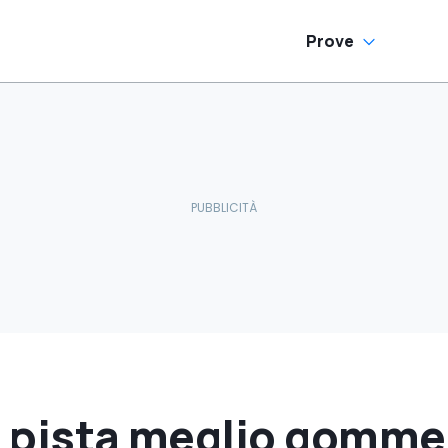
Prove
n pista meglio gomme 