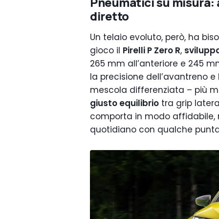
Pneumatici su misura: 
diretto
Un telaio evoluto, però, ha bi
gioco il
Pirelli P Zero R
,
sviluppa
265 mm all’anteriore e 245 mm 
la precisione dell’avantreno e l
mescola differenziata – più morb
giusto equilibrio
tra grip later
comporta in modo affidabile, r
quotidiano con qualche puntat