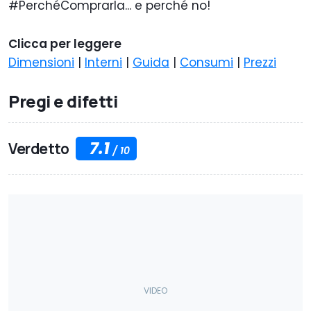
#PerchéComprarla... e perché no!
Clicca per leggere
Dimensioni
|
Interni
|
Guida
|
Consumi
|
Prezzi
Pregi e difetti
7.1
Verdetto
/
10