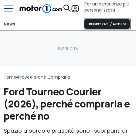
Per un'esperienza più
personalizzata
News
REGISTRATI / ACCEDI
BYD Atto 2 ibrida (2026),
Gli interni del nuovo SUV
perché comprarla e
Bentley, con i comandi
Mercedes CLA,
perché no
fisici
comprarla e p
Home
Prove
Perché Comprarla
Ford Tourneo Courier
(2026), perché comprarla e
perché no
Spazio a bordo e praticità sono i suoi punti di