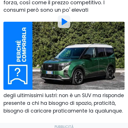
forza, così come il prezzo competitivo. I
consumi però sono un po' elevati
Foto di:
Motor1 Italy
Di
:
Flavio Atzori
21 Mar
alle
01:00
Aggiungi Motor1.com alle
fonti preferite su Google
La Ford Tourneo Courier è una di quelle auto che
vuole discostarsi dal panorama automobilistico
degli ultimissimi lustri: non è un SUV ma risponde
presente a chi ha bisogno di spazio, praticità,
bisogno di caricare praticamente la qualunque.