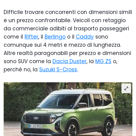
Difficile trovare concorrenti con dimensioni simili
e un prezzo confrontabile. Veicoli con retaggio
da commerciale adibiti al trasporto passeggeri
come il
Rifter
, il
Berlingo
o il
Caddy
sono
comunque sui 4 metri e mezzo di lunghezza.
Altre realtà paragonabili per prezzo e dimensioni
sono SUV come la
Dacia Duster
, la
MG ZS
o,
perché no, la
Suzuki S-Cross
.