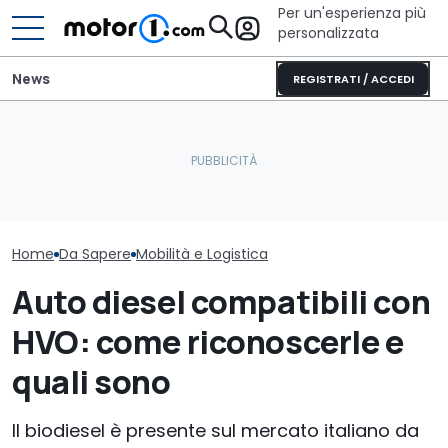
Per un'esperienza più
personalizzata
News
REGISTRATI / ACCEDI
A Roma arrivano i
Perché le auto moderne
Università di Ba
parcheggi smart: come
sono sempre più
nuovo Short M
funzionano i sensori
pesanti?
logistica
Home
Da Sapere
Mobilità e Logistica
Auto diesel compatibili con
HVO: come riconoscerle e
quali sono
Il biodiesel è presente sul mercato italiano da