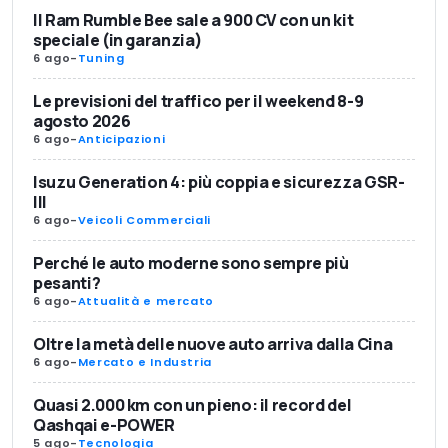
Il Ram Rumble Bee sale a 900 CV con un kit
speciale (in garanzia)
6 ago
-
Tuning
Le previsioni del traffico per il weekend 8-9
agosto 2026
6 ago
-
Anticipazioni
Isuzu Generation 4: più coppia e sicurezza GSR-
III
6 ago
-
Veicoli Commerciali
Perché le auto moderne sono sempre più
pesanti?
6 ago
-
Attualità e mercato
Oltre la metà delle nuove auto arriva dalla Cina
6 ago
-
Mercato e Industria
Quasi 2.000 km con un pieno: il record del
Qashqai e-POWER
5 ago
-
Tecnologia