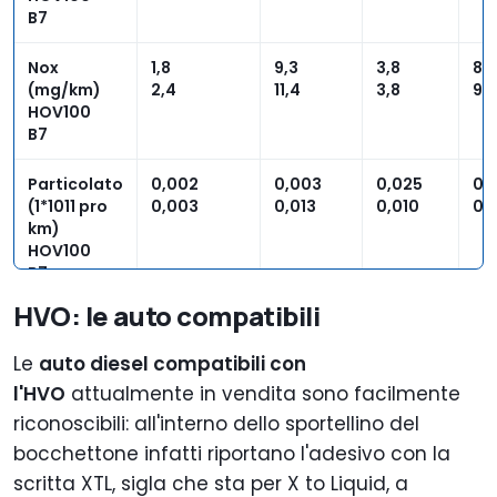
B7
Nox
1,8
9,3
3,8
8,6
(mg/km)
2,4
11,4
3,8
9,3
HOV100
B7
Particolato
0,002
0,003
0,025
0,
(1*1011 pro
0,003
0,013
0,010
0,
km)
HOV100
B7
HVO: le auto compatibili
Le
auto diesel compatibili con
l'HVO
attualmente in vendita sono facilmente
riconoscibili: all'interno dello sportellino del
bocchettone infatti riportano l'adesivo con la
scritta XTL, sigla che sta per X to Liquid, a