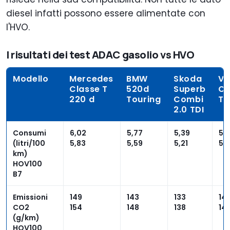
diesel infatti possono essere alimentate con
l'HVO.
I risultati dei test ADAC gasolio vs HVO
Modello
Mercedes
BMW
Skoda
Vo
Classe T
520d
Superb
Ca
220 d
Touring
Combi
TD
2.0 TDI
Consumi
6,02
5,77
5,39
5,
(litri/100
5,83
5,59
5,21
5,6
km)
HOV100
B7
Emissioni
149
143
133
14
CO2
154
148
138
14
(g/km)
HOV100