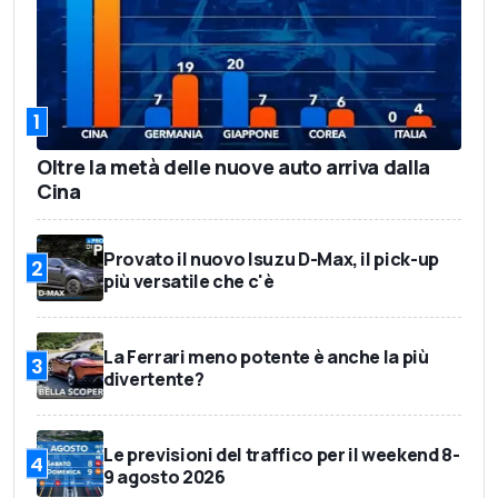
1
Oltre la metà delle nuove auto arriva dalla
Cina
Provato il nuovo Isuzu D-Max, il pick-up
2
più versatile che c'è
La Ferrari meno potente è anche la più
3
divertente?
Le previsioni del traffico per il weekend 8-
4
9 agosto 2026