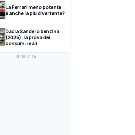
La Ferrari meno potente
è anche la più divertente?
Dacia Sandero benzina
(2026), la prova dei
consumi reali