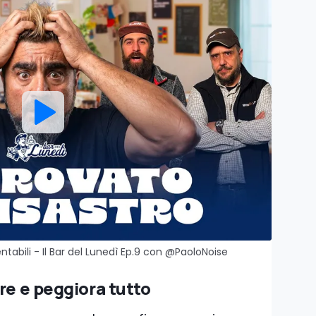
abili - Il Bar del Lunedì Ep.9 con ‪@PaoloNoise‬
re e peggiora tutto