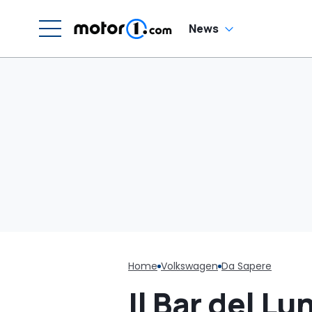
News
Home
Volkswagen
Da Sapere
Il Bar del Lu