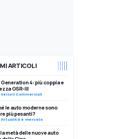
IMI ARTICOLI
 Generation 4: più coppia e
ezza GSR-III
-
Veicoli Commerciali
hé le auto moderne sono
e più pesanti?
-
Attualità e mercato
 la metà delle nuove auto
a dalla Cina