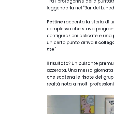
Tra i protagonisti della punt
leggendaria nel "Bar del Luned
Pettine
racconta la storia di 
complesso che stava program
configurazioni delicate e una
un certo punto arriva il
collega
me"
.
Il risultato? Un pulsante premu
azzerata. Una mezza giornata 
che scatena le risate del gr
realtà nota a molti professionis