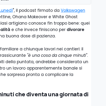
 Lunedì
", il podcast firmato da
Volkswagen
 Pettine, Ohana Makeover e White Ghost
asi artigiano conosce fin troppo bene: quei
alità
e che invece finiscono per
divorare
na buona dose di pazienza.
amiliare a chiunque lavori nei cantieri: il
 rassicurante
"è una cosa da cinque minuti"
.
piti della puntata, andrebbe considerata un
etro un lavoro apparentemente banale si
e sorpresa pronta a complicare la
inuti che diventa una giornata di