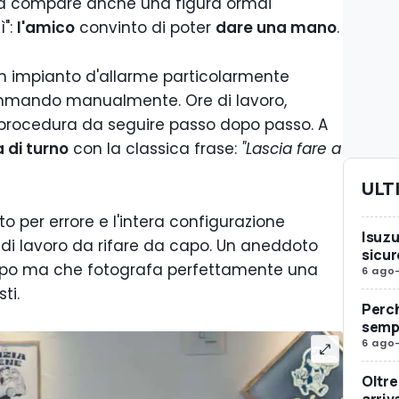
ata compare anche una figura ormai
ì":
l'amico
convinto di poter
dare una mano
.
un impianto d'allarme particolarmente
mando manualmente. Ore di lavoro,
 procedura da seguire passo dopo passo. A
 di turno
con la classica frase:
"Lascia fare a
ULT
to per errore e l'intera configurazione
Isuzu
di lavoro da rifare da capo. Un aneddoto
sicur
uppo ma che fotografa perfettamente una
6 ago
ti.
Perc
sempr
6 ago
Oltre
arriv