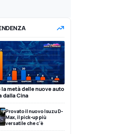
TENDENZA
e la metà delle nuove auto
a dalla Cina
Provato il nuovo Isuzu D-
Max, il pick-up più
versatile che c'è