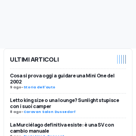
ULTIMI ARTICOLI
Cosa si prova oggi a guidare una Mini One del
2002
9 ago
-
Storia dell'auto
Letto king size o una lounge? Sunlight stupisce
con i suoi camper
8 ago
-
Caravan Salon Dussedorf
La Murciélago definitiva esiste: è una SV con
cambio manuale