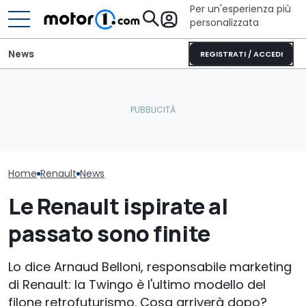
Per un'esperienza più
personalizzata
News
REGISTRATI / ACCEDI
Perché le auto moderne
Cosa si prova oggi a
Renault, la sfi
restano più fresche
guidare una Mini One del
rendere la sos
anche sotto il sole
2002
desiderabile
Home
Renault
News
Le Renault ispirate al
passato sono finite
Lo dice Arnaud Belloni, responsabile marketing
di Renault: la Twingo è l'ultimo modello del
filone retrofuturismo. Cosa arriverà dopo?