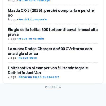
8 ago
-
Prototipi & Concept
Mazda CX-5 (2026), perché comprarla e perché
no
8 ago
-
Perché Comprarla
Elogio della follia: 600 furibondi cavalli messi alla
prova
7 ago
-
Prove su strada
La nuova Dodge Charger da 600 CV ritorna con
una sigla storica
7 ago
-
Nuove auto
L'alternativa al camper van è il semintegrale
Dethleffs Just Van
7 ago
-
Caravan Salon Dussedorf