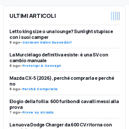
ULTIMI ARTICOLI
Letto king size o una lounge? Sunlight stupisce
con i suoi camper
8 ago
-
Caravan Salon Dussedorf
La Murciélago definitiva esiste: è una SV con
cambio manuale
8 ago
-
Prototipi & Concept
Mazda CX-5 (2026), perché comprarla e perché
no
8 ago
-
Perché Comprarla
Elogio della follia: 600 furibondi cavalli messi alla
prova
7 ago
-
Prove su strada
La nuova Dodge Charger da 600 CV ritorna con