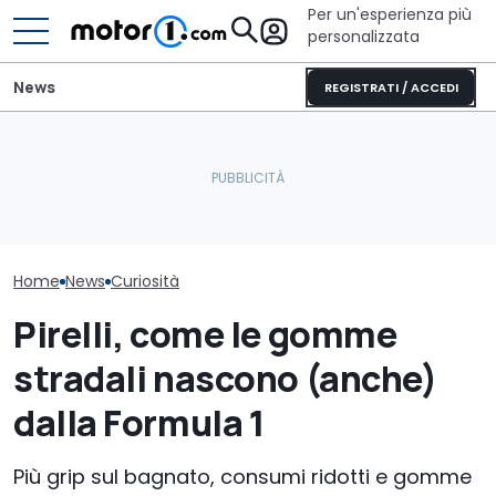
Per un'esperienza più
personalizzata
News
REGISTRATI / ACCEDI
Letto king size o una
Vorreste la S
Pirelli trasforma vecchi
lounge? Sunlight
Impreza di Co
pneumatici in gomme
stupisce con i suoi
fatta di Lego?
nuove
camper
votarla
Home
News
Curiosità
Pirelli, come le gomme
stradali nascono (anche)
dalla Formula 1
Più grip sul bagnato, consumi ridotti e gomme