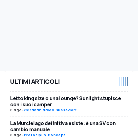
ULTIMI ARTICOLI
Letto king size o una lounge? Sunlight stupisce
con i suoi camper
8 ago
-
Caravan Salon Dussedorf
La Murciélago definitiva esiste: è una SV con
cambio manuale
8 ago
-
Prototipi & Concept