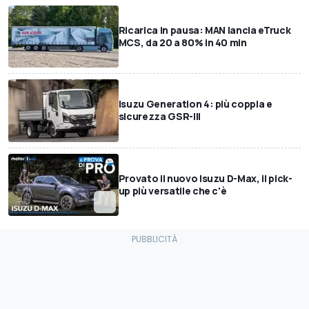
Ricarica in pausa: MAN lancia eTruck
MCS, da 20 a 80% in 40 min
Isuzu Generation 4: più coppia e
sicurezza GSR-III
Provato il nuovo Isuzu D-Max, il pick-
up più versatile che c'è