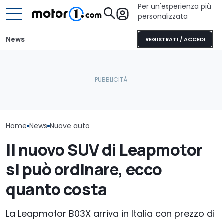
Per un'esperienza più
personalizzata
News
REGISTRATI / ACCEDI
Letto king size o una
La nuova Dodge Charger
lounge? Sunlight
Più sicura e ric
da 600 CV ritorna con
stupisce con i suoi
Toyota GR86 s
una sigla storica
camper
così
Home
News
Nuove auto
Il nuovo SUV di Leapmotor
si può ordinare, ecco
quanto costa
La Leapmotor B03X arriva in Italia con prezzo di