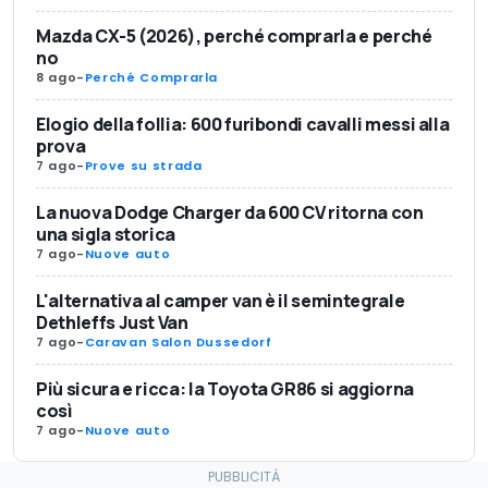
Mazda CX-5 (2026), perché comprarla e perché
no
8 ago
-
Perché Comprarla
Elogio della follia: 600 furibondi cavalli messi alla
prova
7 ago
-
Prove su strada
La nuova Dodge Charger da 600 CV ritorna con
una sigla storica
7 ago
-
Nuove auto
L'alternativa al camper van è il semintegrale
Dethleffs Just Van
7 ago
-
Caravan Salon Dussedorf
Più sicura e ricca: la Toyota GR86 si aggiorna
così
7 ago
-
Nuove auto