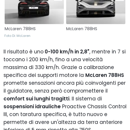
McLaren 788HS
McLaren 788HS
Foto Di: McLaren
Il risultato è uno
0-100 km/h in 2,8"
, mentre in 7 si
toccano i 200 km/h, fino a una velocità
massima di 330 km/h. Grazie a calibrazione
specifica dei supporti motore la
McLaren 788HS
promette sensazioni ancora più coinvolgenti per
il guidatore, senza però compromettere il
comfort sui lunghi tragitti
. Il sistema di
sospensioni idrauliche
Proactive Chassis Control
III, con taratura specifica, è tutto nuovo e
permette di avere un'altezza da terra anteriore
inferiore di 5 mm rispetto alla 750S.