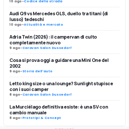
10 ago
-
Codice della strada
Audi Q9 vs Mercedes GLS, duello tra titani (di
lusso) tedeschi
10 ago
-
Attualità e mercato
Adria Twin (2026): il campervan di culto
completamente nuovo
9 ago
-
Caravan Salon Dussedorf
Cosa si prova oggi a guidare una Mini One del
2002
9 ago
-
Storia dell'auto
Letto king size o una lounge? Sunlight stupisce
con i suoi camper
8 ago
-
Caravan Salon Dussedorf
La Murciélago definitiva esiste: è una SV con
cambio manuale
8 ago
-
Prototipi & Concept