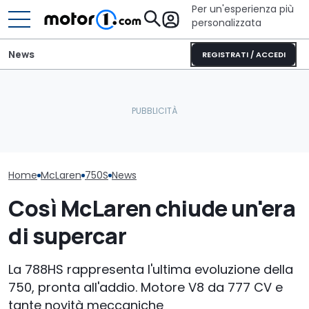
Per un'esperienza più
personalizzata
News
REGISTRATI / ACCEDI
Questa supercar è solo
Adria Twin (2026): il
per il pilota: quanto
campervan di culto
Questa McLare
offrite per essere voi?
completamente nuovo
vale una fort
Home
McLaren
750S
News
Così McLaren chiude un'era
di supercar
La 788HS rappresenta l'ultima evoluzione della
750, pronta all'addio. Motore V8 da 777 CV e
tante novità meccaniche