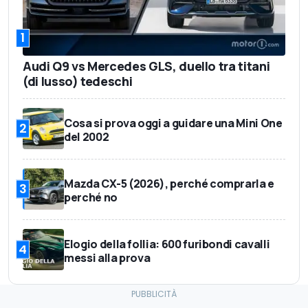
1
Audi Q9 vs Mercedes GLS, duello tra titani
(di lusso) tedeschi
Cosa si prova oggi a guidare una Mini One
2
del 2002
Mazda CX-5 (2026), perché comprarla e
3
perché no
Elogio della follia: 600 furibondi cavalli
4
messi alla prova