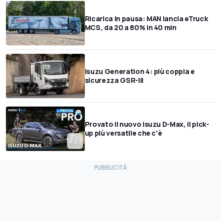
Ricarica in pausa: MAN lancia eTruck
MCS, da 20 a 80% in 40 min
Isuzu Generation 4: più coppia e
sicurezza GSR-III
Provato il nuovo Isuzu D-Max, il pick-
up più versatile che c'è