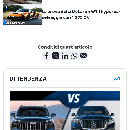
La prova della McLaren W1, l'hypercar
selvaggia con 1.275 CV
Condividi quest'articolo
DI TENDENZA