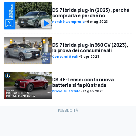
DS 7 ibrida plug-in (2023), perché
comprarla e perché no
Perché Comprarla
-
6 mag 2023
DS 7 ibrida plug-in 360 CV (2023),
la prova dei consumi reali
Consumi Reali
-
5 apr 2023
DS 3 E-Tense: con la nuova
batteria si fa più strada
Prove su strada
-
17 gen 2023