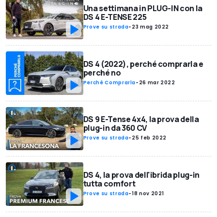
Una settimana in PLUG-IN con la
DS 4 E-TENSE 225
Prove su strada
-
23 mag 2022
DS 4 (2022), perché comprarla e
perché no
Perché Comprarla
-
26 mar 2022
DS 9 E-Tense 4x4, la prova della
plug-in da 360 CV
Prove su strada
-
25 feb 2022
DS 4, la prova dell'ibrida plug-in
tutta comfort
Prove su strada
-
18 nov 2021