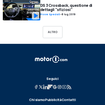
DS 3 Crossback, questione di
dettagli "sfiziosi"
Prove Speciali
-
8 lug 2019
ALTRO
Seguici
Chi siamo
Pubblicità
Contatti