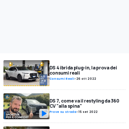
DS 4 ibrida plug-in, la prova dei
consumi reali
Consumi Reali
-
26 ott 2022
DS 7, come va il restyling da 360
CV "alla spina"
Prove su strada
-
15 set 2022