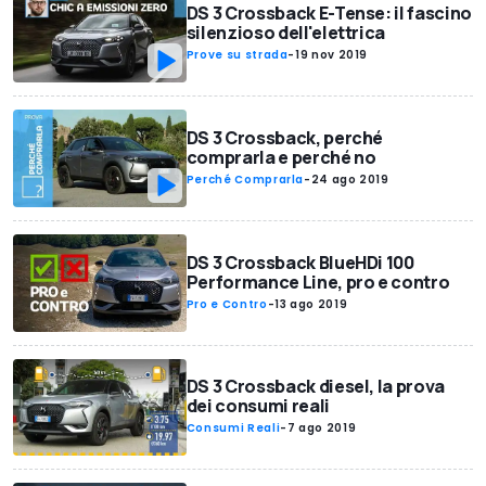
DS 3 Crossback E-Tense: il fascino
silenzioso dell'elettrica
Prove su strada
-
19 nov 2019
DS 3 Crossback, perché
comprarla e perché no
Perché Comprarla
-
24 ago 2019
DS 3 Crossback BlueHDi 100
Performance Line, pro e contro
Pro e Contro
-
13 ago 2019
DS 3 Crossback diesel, la prova
dei consumi reali
Consumi Reali
-
7 ago 2019