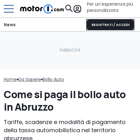
Per un'esperienza più
personalizzata
News
REGISTRATI / ACCEDI
Portale
Bollo auto To
dell’Automobilista: come
Geely, il marchio cinese
verificare onli
controllare il bollo auto
pronto a crescere in Italia
pagato
Home
Da Sapere
Bollo Auto
Come si paga il bollo auto
in Abruzzo
Tariffe, scadenze e modalità di pagamento
della tassa automobilistica nel territorio
abruzzese