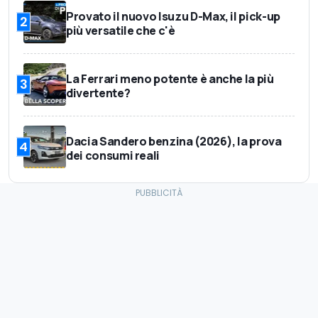
Provato il nuovo Isuzu D-Max, il pick-up
2
più versatile che c'è
La Ferrari meno potente è anche la più
3
divertente?
Dacia Sandero benzina (2026), la prova
4
dei consumi reali