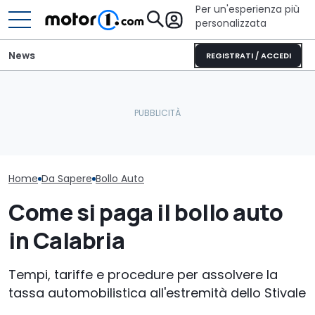
Per un'esperienza più
personalizzata
News
REGISTRATI / ACCEDI
Portale
Perché le auto moderne
Bollo auto To
dell’Automobilista: come
sono sempre più
verificare onli
controllare il bollo auto
pesanti?
pagato
Home
Da Sapere
Bollo Auto
Come si paga il bollo auto
in Calabria
Tempi, tariffe e procedure per assolvere la
tassa automobilistica all'estremità dello Stivale