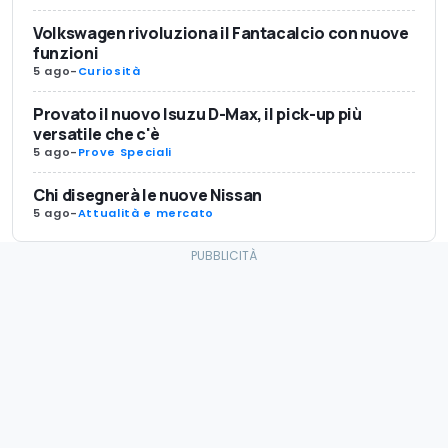
Volkswagen rivoluziona il Fantacalcio con nuove
funzioni
5 ago
-
Curiosità
Provato il nuovo Isuzu D-Max, il pick-up più
versatile che c'è
5 ago
-
Prove Speciali
Chi disegnerà le nuove Nissan
5 ago
-
Attualità e mercato