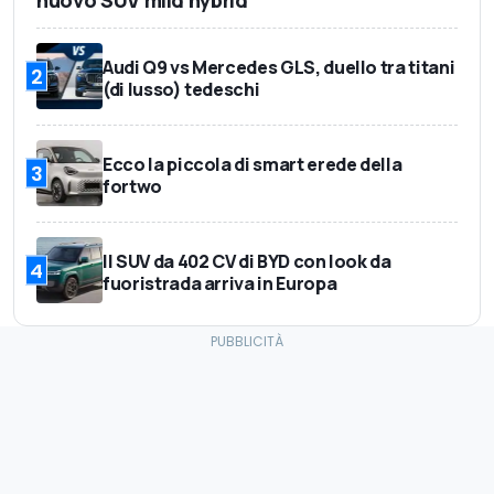
nuovo SUV mild hybrid
Audi Q9 vs Mercedes GLS, duello tra titani
2
(di lusso) tedeschi
Ecco la piccola di smart erede della
3
fortwo
Il SUV da 402 CV di BYD con look da
4
fuoristrada arriva in Europa