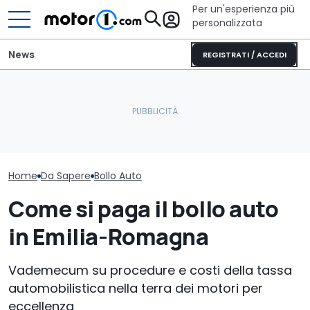
Per un'esperienza più
personalizzata
News
REGISTRATI / ACCEDI
Portale
L'hypercar col V8 da 1.560
Bollo auto To
dell’Automobilista: come
CV che può andare pure
verificare onli
controllare il bollo auto
in fuoristrada
pagato
Home
Da Sapere
Bollo Auto
Come si paga il bollo auto
in Emilia-Romagna
Vademecum su procedure e costi della tassa
automobilistica nella terra dei motori per
eccellenza