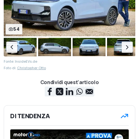
54
Fonte: InsideEVs.de
Foto di:
Christopher Otto
Condividi quest'articolo
DI TENDENZA