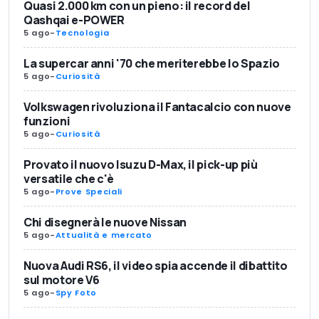
Quasi 2.000 km con un pieno: il record del
Qashqai e-POWER
5 ago
-
Tecnologia
La supercar anni '70 che meriterebbe lo Spazio
5 ago
-
Curiosità
Volkswagen rivoluziona il Fantacalcio con nuove
funzioni
5 ago
-
Curiosità
Provato il nuovo Isuzu D-Max, il pick-up più
versatile che c'è
5 ago
-
Prove Speciali
Chi disegnerà le nuove Nissan
5 ago
-
Attualità e mercato
Nuova Audi RS6, il video spia accende il dibattito
sul motore V6
5 ago
-
Spy Foto