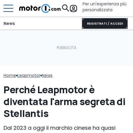
Per un'esperienza più
personalizzata
News
REGISTRATI / ACCEDI
Adesso Leapm
Quasi 2.000 km con un
anche monov
Come è fatta la nuova
pieno: il record del
costa come u
piccola di Leapmotor
Qashqai e-POWER
compatta
Home
Leapmotor
News
Perché Leapmotor è
diventata l'arma segreta di
Stellantis
Dal 2023 a oggi il marchio cinese ha quasi