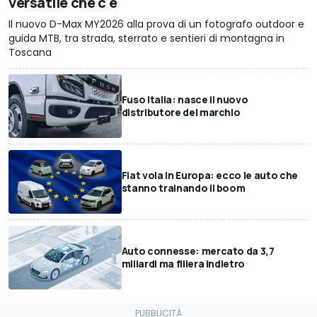
versatile che c'è
Il nuovo D-Max MY2026 alla prova di un fotografo outdoor e
guida MTB, tra strada, sterrato e sentieri di montagna in
Toscana
Fuso Italia: nasce il nuovo
distributore del marchio
Fiat vola in Europa: ecco le auto che
stanno trainando il boom
Auto connesse: mercato da 3,7
miliardi ma filiera indietro