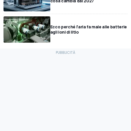
cosa cambia dal 2027
Ecco perché l'aria fa male alle batterie
agli ioni di litio