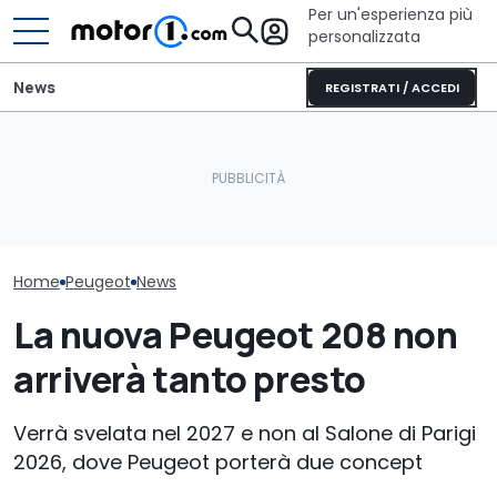
Per un'esperienza più
personalizzata
News
REGISTRATI / ACCEDI
Per le nuove Peugeot GTi
Mazda CX-5 (2026),
Stellantis Pro
forse si tornerà alla
perché comprarla e
Atessa prodot
benzina
perché no
veicoli Custom
Home
Peugeot
News
La nuova Peugeot 208 non
arriverà tanto presto
Verrà svelata nel 2027 e non al Salone di Parigi
2026, dove Peugeot porterà due concept