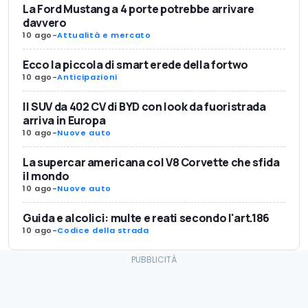
La Ford Mustang a 4 porte potrebbe arrivare
davvero
10 ago
-
Attualità e mercato
Ecco la piccola di smart erede della fortwo
10 ago
-
Anticipazioni
Il SUV da 402 CV di BYD con look da fuoristrada
arriva in Europa
10 ago
-
Nuove auto
La supercar americana col V8 Corvette che sfida
il mondo
10 ago
-
Nuove auto
Guida e alcolici: multe e reati secondo l'art.186
10 ago
-
Codice della strada