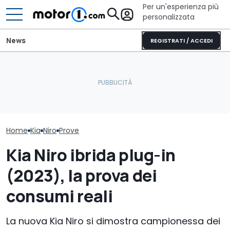
Per un'esperienza più
personalizzata
News
REGISTRATI / ACCEDI
Nuova Kia Stonic: prezzi,
La supercar americana
Kia XCeed (202
motori e promo di luglio
col V8 Corvette che sfida
questo prezzo
2026
il mondo
più delle cines
Home
Kia
Niro
Prove
Kia Niro ibrida plug-in
(2023), la prova dei
consumi reali
La nuova Kia Niro si dimostra campionessa dei