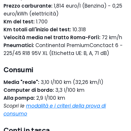
Prezzo carburante:
1,814 euro/l (Benzina) - 0,25
euro/kWh (elettricità)
Km del test:
1.700
Km totali all'inizio del test:
10.318
Velocità media nel tratto Roma-Forlì:
72 km/h
Pneumatici:
Continental PremiumConctact 6 -
225/45 R18 95V XL (Etichetta UE: B, A, 71 dB)
Consumi
Media "reale":
3,10 l/100 km (32,26 km/l)
Computer di bordo:
3,3 l/100 km
Alla pompa:
2,9 l/100 km
Scopri le
modalità e i criteri della prova di
consumo
Conti in tasca