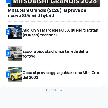
1
Mitsubishi Grandis (2026), la prova del
nuovo SUV mild hybrid
Audi Q9 vs Mercedes GLS, duello tra titani
2
(di lusso) tedeschi
Ecco la piccola di smart erede della
3
fortwo
Cosa si prova oggi a guidare una Mini One
4
del 2002