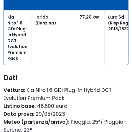
Kia
Ibrido
77,20 kW
Euro 6d-I
Niro 1.6
(Benzina)
(Risp Reg U
GDi Plug-
2018/1832 
in Hybrid
DCT
Evolution
Premium
Pack
Dati
Vettura:
Kia Niro 1.6 GDi Plug-in Hybrid DCT
Evolution Premium Pack
Listino base:
46.500 euro
Data prova:
29/05/2023
Meteo (partenza/arrivo):
Pioggia, 25°/ Pioggia-
Sereno, 23°