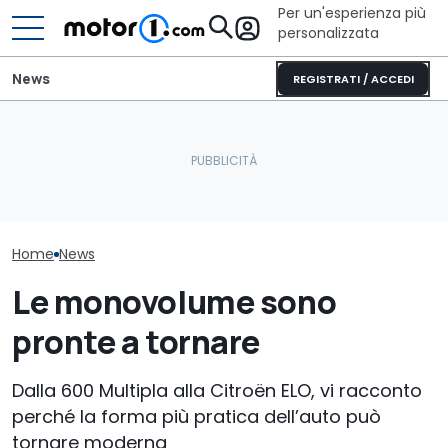
Per un'esperienza più
personalizzata
News
REGISTRATI / ACCEDI
Perché le auto moderne
È arrivato il momento di
Ecco il camper
restano più fresche
far pagare il bollo anche
perfetto per s
anche sotto il sole
alle auto elettriche?
avventura
Home
News
Le monovolume sono
pronte a tornare
Dalla 600 Multipla alla Citroën ELO, vi racconto
perché la forma più pratica dell’auto può
tornare moderna