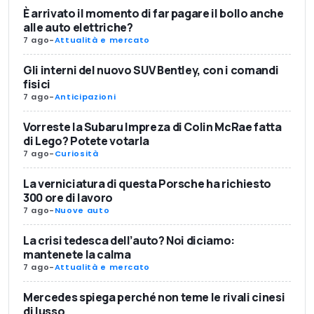
È arrivato il momento di far pagare il bollo anche
alle auto elettriche?
7 ago
-
Attualità e mercato
Gli interni del nuovo SUV Bentley, con i comandi
fisici
7 ago
-
Anticipazioni
Vorreste la Subaru Impreza di Colin McRae fatta
di Lego? Potete votarla
7 ago
-
Curiosità
La verniciatura di questa Porsche ha richiesto
300 ore di lavoro
7 ago
-
Nuove auto
La crisi tedesca dell’auto? Noi diciamo:
mantenete la calma
7 ago
-
Attualità e mercato
Mercedes spiega perché non teme le rivali cinesi
di lusso