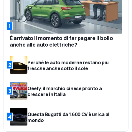
1
È arrivato il momento di far pagare il bollo
anche alle auto elettriche?
Perché le auto moderne restano più
2
fresche anche sotto il sole
Geely, il marchio cinese pronto a
3
crescere in Italia
Questa Bugatti da 1.600 CV è unica al
4
mondo