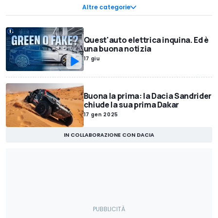
Tempo Libero
Tecnologia
Spy Foto
Auto Aziendali e Flotte
Altre categorie
Allestimenti ed Equipaggiamenti
Promozioni auto
Design
Interviste
Prototipi & Concept
Storia dell'auto
Quest'auto elettrica inquina. Ed è
Trasporto Pesante
Rendering
Tuning
Eventi
Auto e Storia
una buona notizia
InsideEVs.it
OmniTrattore.it
Accessori
Videogame
Speciali
17 giu
Live
Motorsport.it
Motorsport Network
Dimensioni auto
Le dritte di Andrea
Buona la prima: la Dacia Sandrider
chiude la sua prima Dakar
17 gen 2025
IN COLLABORAZIONE CON DACIA