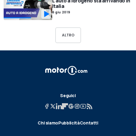
L’auto a idrogeno sta arrivando in
Italia
6 giu 2019
ALTRO
Seguici
Chi siamo
Pubblicità
Contatti