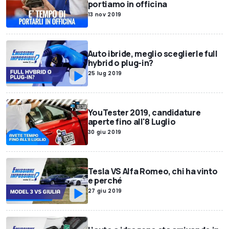
portiamo in officina
13 nov 2019
Auto ibride, meglio sceglierle full
hybrid o plug-in?
25 lug 2019
YouTester 2019, candidature
aperte fino all'8 Luglio
30 giu 2019
Tesla VS Alfa Romeo, chi ha vinto
e perché
27 giu 2019