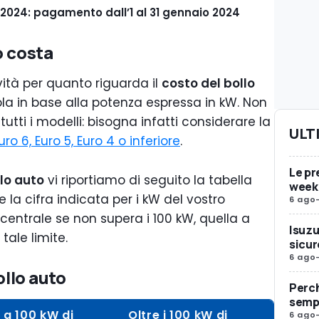
2024: pagamento dall’1 al 31 gennaio 2024
o costa
ità per quanto riguarda il
costo del bollo
la in base alla potenza espressa in kW. Non
tutti i modelli: bisogna infatti considerare la
ULT
uro 6, Euro 5, Euro 4 o inferiore
.
Le pre
llo auto
vi riportiamo di seguito la tabella
week
e la cifra indicata per i kW del vostro
6 ago
 centrale se non supera i 100 kW, quella a
Isuzu
tale limite.
sicur
6 ago
ollo auto
Perc
sempr
 a 100 kW di
Oltre i 100 kW di
6 ago