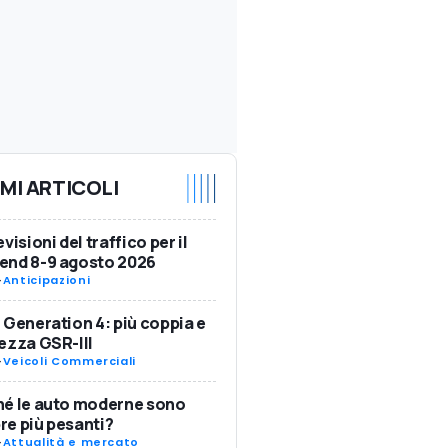
IMI ARTICOLI
visioni del traffico per il
end 8-9 agosto 2026
-
Anticipazioni
 Generation 4: più coppia e
ezza GSR-III
-
Veicoli Commerciali
hé le auto moderne sono
e più pesanti?
-
Attualità e mercato