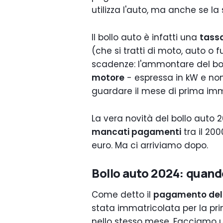
utilizza l'auto, ma anche se la 
Il bollo auto è infatti una
tass
(che si tratti di moto, auto o
scadenze: l'ammontare del bol
motore
- espressa in kW e no
guardare il mese di prima imm
La vera novità del bollo auto
mancati pagamenti
tra il 200
euro. Ma ci arriviamo dopo.
Bollo auto 2024: quan
Come detto il
pagamento del 
stata immatricolata per la pri
nello stesso mese. Facciamo 