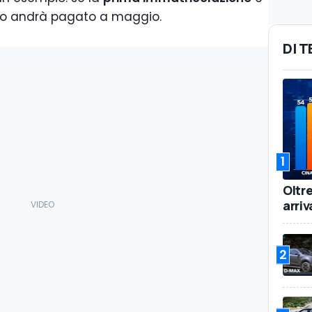
auto andrà pagato a maggio.
DI 
1
Oltr
arriv
2