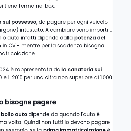
si tiene ferma nel box.
a sul possesso
, da pagare per ogni veicolo
 furgone) intestato. A cambiare sono importi e
lo auto infatti dipende dalla
potenza del
n in CV - mentre per la scadenza bisogna
atricolazione.
 2024 è rappresentata dalla
sanatoria sui
0 e il 2015 per una cifra non superiore ai 1.000
do bisogna pagare
bollo auto
dipende da quando l'auto è
ma volta. Quindi non tutti lo devono pagare
un esempio: se la
prima immatricolazione
è