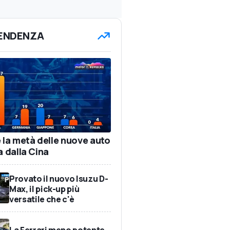
TENDENZA
e la metà delle nuove auto
a dalla Cina
Provato il nuovo Isuzu D-
Max, il pick-up più
versatile che c'è
La Ferrari meno potente