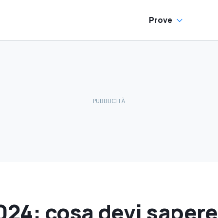
Prove
024: cosa devi sapere